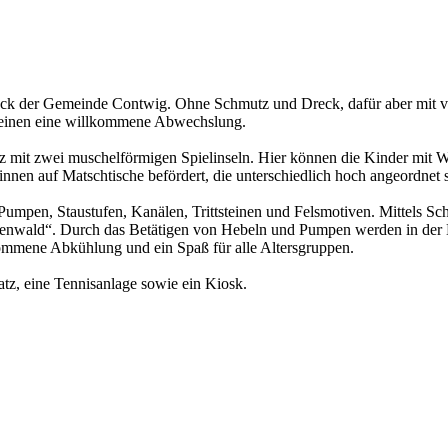
tück der Gemeinde Contwig. Ohne Schmutz und Dreck, dafür aber mit vie
kleinen eine willkommene Abwechslung.
tz mit zwei muschelförmigen Spielinseln. Hier können die Kinder mit W
en auf Matschtische befördert, die unterschiedlich hoch angeordnet si
Pumpen, Staustufen, Kanälen, Trittsteinen und Felsmotiven. Mittels Sc
ngenwald“. Durch das Betätigen von Hebeln und Pumpen werden in der 
lkommene Abkühlung und ein Spaß für alle Altersgruppen.
atz, eine Tennisanlage sowie ein Kiosk.