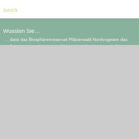
zurück
Wussten Sie…
…, dass das Biosphärenreservat Pfälzerwald-Nordvogesen das
größte zusammenhängende Waldgebiet Mitteleuropas ist?
Datenschutz
Impressum
Wussten Sie…
…, dass sich das Mittelgebirge Pfälzerwald im Gegensatz zur
deutschen Grammatik zusammenschreibt? …, dass der Name
Pfälzerwald erst 1843, in der zentral liegenden Gemeinde
Johanniskreuz von Forstleuten geprägt wurde, die damit die
Wälder auf dem Buntsandsteingebiet der Pfalz bezeichneten.
Wussten Sie…