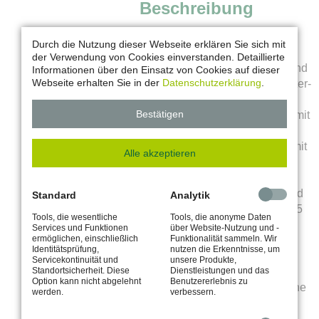
Beschreibung
Warmfreibad in herrlicher Lage
Durch die Nutzung dieser Webseite erklären Sie sich mit
direkt am Freizeitgebiet.
der Verwendung von Cookies einverstanden. Detaillierte
Sprungbecken mit Ein-, Drei- und
Informationen über den Einsatz von Cookies auf dieser
Webseite erhalten Sie in der
Datenschutzerklärung
.
Fünf-Meter-Sprungturm, 50-Meter-
Schwimmerbecken,
Bestätigen
Nichtschwimmer-Spaßbecken mit
Wasserrutsche, großes
Kleinkinder- und Babybecken mit
Alle akzeptieren
Wasserpilz und sprudelnden
Elementen, großzügige
Liegewiese, Beachvolleyballfeld
Standard
Analytik
und Kiosk mit Freiterrasse. 2015
Tools, die wesentliche
Tools, die anonyme Daten
entstand auf ca. 3000 m2 ein
Services und Funktionen
über Website-Nutzung und -
ermöglichen, einschließlich
Funktionalität sammeln. Wir
Wasser-Erlebnisspielplatz
Identitätsprüfung,
nutzen die Erkenntnisse, um
welcher das Freizeitangebot
Servicekontinuität und
unsere Produkte,
Standortsicherheit. Diese
Dienstleistungen und das
thematisch ergänzt. Er bietet
Option kann nicht abgelehnt
Benutzererlebnis zu
besonders an heißen Tagen eine
werden.
verbessern.
willkommene Abkühlung. Dort
können die Kinder neue