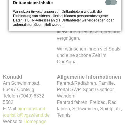
Drittanbieter-Inhalte
Erfahrungen mit dem Element
Wir nutzen Erweiterungen von Drittanbietern wie z.B. die
Wasser sammeln und sich in
Einbindung von Videos. Hierbei können personenbezogene
einer Lagunenlandschaft im
Daten (z.B. IP-Adresse) an die Drittanbieter weitergegeben oder
automatisiert übermittelt werden.
Stauen, Pumpen und Umleiten
fließender Gewässer üben und
vergnügen.
Wir wünschen Ihnen viel Spaß
und eine schöne Zeit im
ConAqua.
Kontakt
Allgemeine Informationen
Am Schwimmbad,
Fahrrad/Radfahren, Familie,
66497 Contwig
Portal SWP, Sport / Outdoor,
Telefon (0049) 6332
Wandern
5582
Fahrrad fahren, Freibad, Rad
E-Mail
pirminiusland-
fahren, Schwimmen, Spielplatz,
touristik@vgzwland.de
Tennis
Webseite
Homepage