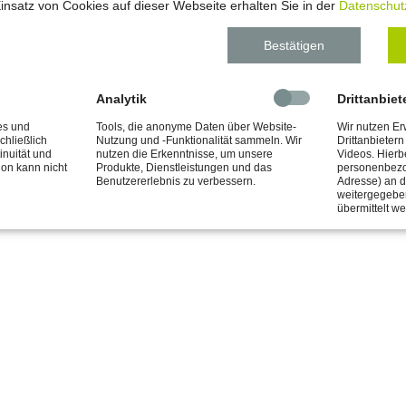
Gräfensteiner Land Tourismus
insatz von Cookies auf dieser Webseite erhalten Sie in der
Datenschut
Verbandsgemeinde Rodalben
Reiseführerseite Clausen
Bestätigen
Reiseführerseite Gräfensteiner Land
Ganzjährig frei zugänglich!
Analytik
Drittanbiet
es und
Tools, die anonyme Daten über Website-
Wir nutzen E
chließlich
Nutzung und -Funktionalität sammeln. Wir
Drittanbieter
Allgemeine Informationen
inuität und
nutzen die Erkenntnisse, um unsere
Videos. Hierb
Kultur, Portal SWP, Wandern
ion kann nicht
Produkte, Dienstleistungen und das
personenbezo
Benutzererlebnis zu verbessern.
Adresse) an di
Ausflug, Ausflugstipps, Geistlich, Historisch,
weitergegeben
übermittelt w