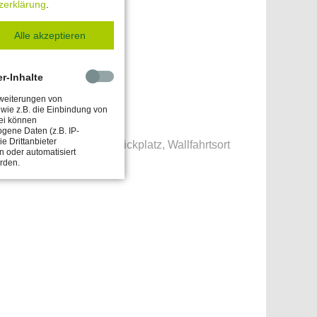
zerklärung
.
Alle akzeptieren
er-Inhalte
rweiterungen von
n wie z.B. die Einbindung von
ei können
gene Daten (z.B. IP-
e Drittanbieter
 Kapelle, Kreuzweg, Picknickplatz, Wallfahrtsort
 oder automatisiert
erden.