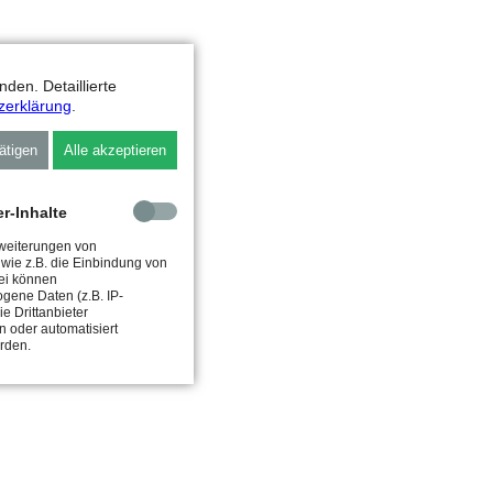
den. Detaillierte
zerklärung
.
ätigen
Alle akzeptieren
er-Inhalte
rweiterungen von
n wie z.B. die Einbindung von
ei können
gene Daten (z.B. IP-
e Drittanbieter
 oder automatisiert
erden.