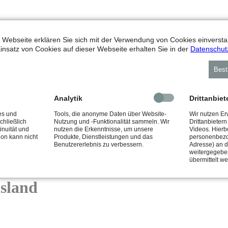
 Webseite erklären Sie sich mit der Verwendung von Cookies einverstan
insatz von Cookies auf dieser Webseite erhalten Sie in der
Datenschut
Best
Analytik
Drittanbiet
en es Ihnen kostenfrei zu.
es und
Tools, die anonyme Daten über Website-
Wir nutzen E
chließlich
Nutzung und -Funktionalität sammeln. Wir
Drittanbieter
inuität und
nutzen die Erkenntnisse, um unsere
Videos. Hierb
ion kann nicht
Produkte, Dienstleistungen und das
personenbezo
Benutzererlebnis zu verbessern.
Adresse) an di
weitergegeben
übermittelt w
sland