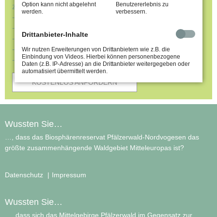
Option kann nicht abgelehnt
Benutzererlebnis zu
zusammen. Wir schicken es Ihnen kostenfrei zu.
werden.
verbessern.
-Unterkünfte
-Wanderführer
Drittanbieter-Inhalte
-Ausflugsziele
-Radkarte
Wir nutzen Erweiterungen von Drittanbietern wie z.B. die
Einbindung von Videos. Hierbei können personenbezogene
-u.v.m
Daten (z.B. IP-Adresse) an die Drittanbieter weitergegeben oder
automatisiert übermittelt werden.
KOSTENLOS ANFORDERN
Wussten Sie…
…, dass das Biosphärenreservat Pfälzerwald-Nordvogesen das
größte zusammenhängende Waldgebiet Mitteleuropas ist?
Datenschutz
Impressum
Wussten Sie…
…, dass sich das Mittelgebirge Pfälzerwald im Gegensatz zur