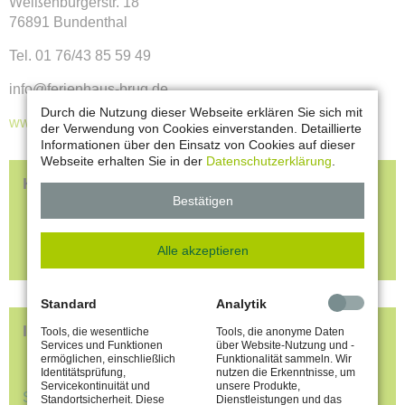
Weißenburgerstr. 18
76891 Bundenthal
Tel. 01 76/43 85 59 49
info@ferienhaus-brug.de
Durch die Nutzung dieser Webseite erklären Sie sich mit
www.ferienhaus-brug.de
der Verwendung von Cookies einverstanden. Detaillierte
Informationen über den Einsatz von Cookies auf dieser
Webseite erhalten Sie in der
Datenschutzerklärung
.
KINDERERLEBNIS
Bestätigen
Kinderfreundliche Unterkünfte
Kinder-Ausflugsziele
Alle akzeptieren
Kinder-Erlebnisprogramme
Standard
Analytik
Infomaterial anfordern
Tools, die wesentliche
Tools, die anonyme Daten
Services und Funktionen
über Website-Nutzung und -
ermöglichen, einschließlich
Funktionalität sammeln. Wir
Identitätsprüfung,
nutzen die Erkenntnisse, um
Servicekontinuität und
unsere Produkte,
Stellen Sie sich hier Ihr persönliches Infopaket
Standortsicherheit. Diese
Dienstleistungen und das