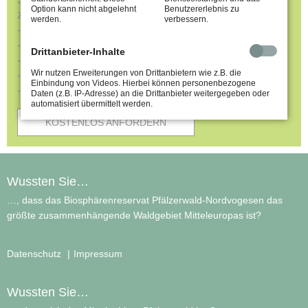
Option kann nicht abgelehnt
Benutzererlebnis zu
zusammen. Wir schicken es Ihnen kostenfrei zu.
werden.
verbessern.
-Unterkünfte
-Wanderführer
Drittanbieter-Inhalte
-Ausflugsziele
Wir nutzen Erweiterungen von Drittanbietern wie z.B. die
-Radkarte
Einbindung von Videos. Hierbei können personenbezogene
-u.v.m
Daten (z.B. IP-Adresse) an die Drittanbieter weitergegeben oder
automatisiert übermittelt werden.
KOSTENLOS ANFORDERN
Wussten Sie…
…, dass das Biosphärenreservat Pfälzerwald-Nordvogesen das
größte zusammenhängende Waldgebiet Mitteleuropas ist?
Datenschutz
Impressum
Wussten Sie…