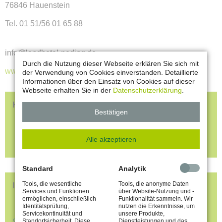
76846 Hauenstein
Tel. 01 51/56 01 65 88
info@landhotel-neding.de
Durch die Nutzung dieser Webseite erklären Sie sich mit
www.landhotel-neding.de
der Verwendung von Cookies einverstanden. Detaillierte
Informationen über den Einsatz von Cookies auf dieser
Webseite erhalten Sie in der
Datenschutzerklärung
.
KINDERERLEBNIS
Bestätigen
Kinderfreundliche Unterkünfte
Kinder-Ausflugsziele
Alle akzeptieren
Kinder-Erlebnisprogramme
Standard
Analytik
Infomaterial anfordern
Tools, die wesentliche
Tools, die anonyme Daten
Services und Funktionen
über Website-Nutzung und -
ermöglichen, einschließlich
Funktionalität sammeln. Wir
Identitätsprüfung,
nutzen die Erkenntnisse, um
Servicekontinuität und
unsere Produkte,
Stellen Sie sich hier Ihr persönliches Infopaket
Standortsicherheit. Diese
Dienstleistungen und das