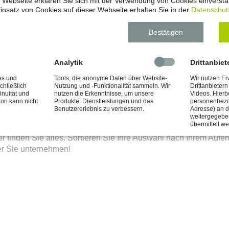
 Webseite erklären Sie sich mit der Verwendung von Cookies einverstan
insatz von Cookies auf dieser Webseite erhalten Sie in der
Datenschut
Bestätigen
Analytik
Drittanbiet
pfalz?
es und
Tools, die anonyme Daten über Website-
Wir nutzen E
chließlich
Nutzung und -Funktionalität sammeln. Wir
Drittanbieter
inuität und
nutzen die Erkenntnisse, um unsere
Videos. Hierb
ion kann nicht
Produkte, Dienstleistungen und das
personenbezo
ung, für die Sie sich interessieren, auch wirklich stattfindet.
Benutzererlebnis zu verbessern.
Adresse) an di
weitergegeben
übermittelt w
erschiedlich sind auch die Feste und die Events. Vom authentisc
finden Sie alles. Sortieren Sie Ihre Auswahl nach Ihrem Aufent
er Sie unternehmen!