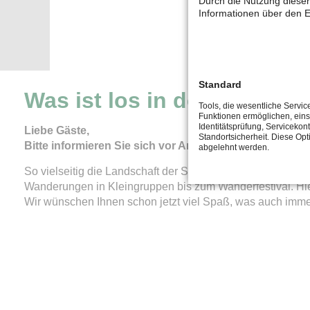
Durch die Nutzung dieser
Informationen über den E
Standard
Was ist los in der Südwest
Tools, die wesentliche Servic
Funktionen ermöglichen, eins
Identitätsprüfung, Servicekont
Liebe Gäste,
Standortsicherheit. Diese Opt
Bitte informieren Sie sich vor Anreise, ob die Veranstalt
abgelehnt werden.
So vielseitig die Landschaft der Südwestpfalz ist, so unt
Wanderungen in Kleingruppen bis zum Wanderfestival. Hier 
Wir wünschen Ihnen schon jetzt viel Spaß, was auch imm