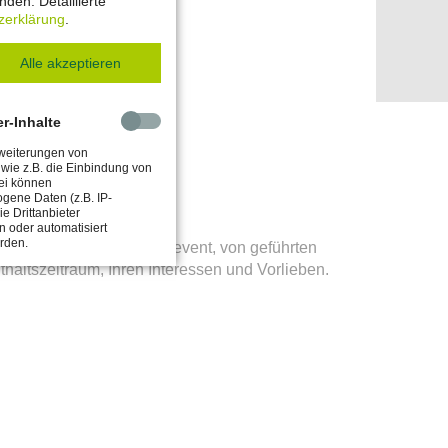
den. Detaillierte
zerklärung
.
Alle akzeptieren
er-Inhalte
rweiterungen von
n wie z.B. die Einbindung von
ei können
gene Daten (z.B. IP-
e Drittanbieter
 oder automatisiert
erden.
hen Dorffest bis zum Großevent, von geführten
haltszeitraum, Ihren Interessen und Vorlieben.