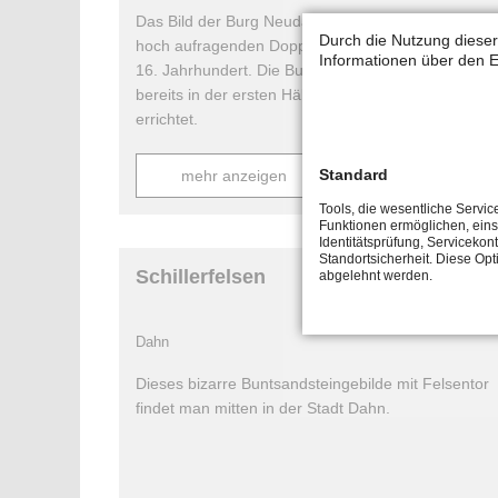
Das Bild der Burg Neudahn wird geprägt von dem
Durch die Nutzung dieser
hoch aufragenden Doppelgeschützturm aus dem
Informationen über den E
16. Jahrhundert. Die Burganlage selbst wurde
bereits in der ersten Hälfte des 13. Jahrhunderts
errichtet.
Standard
mehr anzeigen
Tools, die wesentliche Servic
Funktionen ermöglichen, eins
Identitätsprüfung, Servicekont
Standortsicherheit. Diese Opt
Schillerfelsen
abgelehnt werden.
Dahn
Dieses bizarre Buntsandsteingebilde mit Felsentor
findet man mitten in der Stadt Dahn.