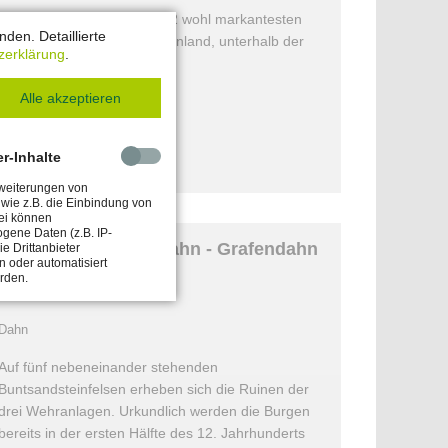
„Braut und Bräutigam“, die 2 wohl markantesten
den. Detaillierte
Felssäulen im Dahner Felsenland, unterhalb der
zerklärung
.
Jugendherberge.
Alle akzeptieren
er-Inhalte
mehr anzeigen
rweiterungen von
n wie z.B. die Einbindung von
ei können
gene Daten (z.B. IP-
Burgenmassiv Alt-Dahn - Grafendahn
e Drittanbieter
 oder automatisiert
- Tanstein
erden.
Dahn
Auf fünf nebeneinander stehenden
Buntsandsteinfelsen erheben sich die Ruinen der
drei Wehranlagen. Urkundlich werden die Burgen
bereits in der ersten Hälfte des 12. Jahrhunderts