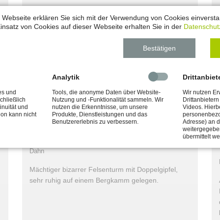
Der barrierefreie Aussichtspunkt "Burg Alt-Dahn
 Webseite erklären Sie sich mit der Verwendung von Cookies einverstan
Blick" befindet sich unterhalb der Burg Alt-Dahn in
insatz von Cookies auf dieser Webseite erhalten Sie in der
Datenschut
Dahn. Herrlicher Panoramablick auf das
Burgenmassiv "Alt-Dahn, Grafendahn, Tanstein".
Bestätigen
Parkplatz bzw. […]
Analytik
Drittanbiet
mehr anzeigen
es und
Tools, die anonyme Daten über Website-
Wir nutzen E
chließlich
Nutzung und -Funktionalität sammeln. Wir
Drittanbieter
inuität und
nutzen die Erkenntnisse, um unsere
Videos. Hierb
ion kann nicht
Produkte, Dienstleistungen und das
personenbezo
Römerfelsen
Benutzererlebnis zu verbessern.
Adresse) an di
weitergegeben
übermittelt w
Dahn
Mächtiger bizarrer Felsenturm mit Doppelgipfel,
sehr ruhig auf einem Bergkamm gelegen.